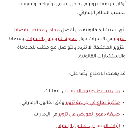
أركان جريمة التزوير في محرر رسمي، وأنواعه، وعقوبته
1- تغيير النصوص أو الأرقام في المحررات الرسمية.
بحسب النظام الإماراتي.
2- تزوير الأختام أو التوقيعات الخاصة بالجهات الحكومية
أو المسؤولين.
لأي استشارة قانونية من أفضل
محامي مختص بقضايا
3- إضافة أو حذف معلومات من المحرر الرسمي.
التزوير
في الإمارات حول
عقوبة التزوير في الامارات
، وفضايا
التزوير المختلفة، لا تتردد بالتواصل مع مكتب للمحاماة
والاستشارات القانونية.
قد يهمك الاطلاع أيضًا على:
متى تسقط جريمة التزوير
في الامارات.
مذكرة دفاع في جريمة تزوير
وفق القانون الإماراتي.
صيغة دعوى تعويض عن تزوير
في الإمارات.
إثبات التزوير فى القانون الإماراتى
.