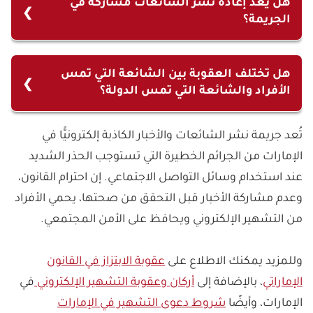
هل يُعد إعادة نشر الشائعات مشاركة في
الجريمة؟
عن (100,000) درهم، وتشدد هذه العقوبة إذا ترتب
عليها تأليب الرأي العام أو إثارته ضد إحدى سلطات
نعم، إعادة نشر الشائعة أو ترويجها عبر أي وسيلة
الدولة أو مؤسساتها أو إذا ارتكبت بزمن الأوبئة والأزمات
إلكترونية يُعد مشاركة في الجريمة ويستوجب العقوبة.
هل تختلف العقوبة بين الشائعة التي تمس
والطوارئ أو الكوارث.
الأفراد والشائعة التي تمس الدولة؟
نعم، تكون عقوبة نشر الشائعات التي تمس الدولة أكثر
تُعد جريمة نشر الشائعات والأخبار الكاذبة إلكترونيًّا في
شدة من العقوبات المفروضة على نشر الشائعات بما
الإمارات من الجرائم الخطيرة التي تستوجب الحذر الشديد
يمس الأفراد.
عند استخدام وسائل التواصل الاجتماعي. إن احترام القانون،
وعدم مشاركة الأخبار قبل التحقق من صحتها، يحمي الأفراد
من التشهير الإلكتروني ويحافظ على الأمن المجتمعي.
وللمزيد يمكنك الاطلاع على
عقوبة الابتزاز في القانون
الإماراتي
، بالإضافة إلى
أركان وعقوبة التشهير الإلكتروني
في
الإمارات، وأيضًا
شروط دعوى التشهير في الإمارات