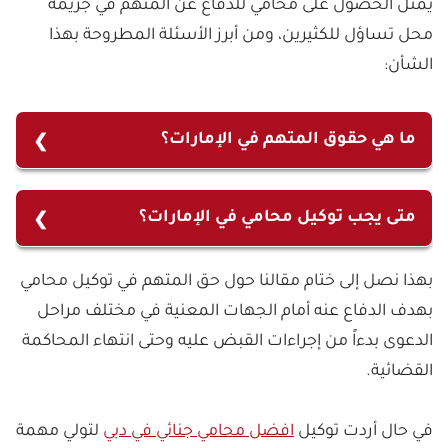
يمثل الحصول على محامي للدفاع عن المتهم في جريمة
محل تساؤل للكثيرين، ومن أبرز الأسئلة المطروحة بهذا
الشأن:
ما هي حقوق المتهم في الإمارات؟
تتمثل حقوق المتهم في الإمارات في طلب محامي
للدفاع عنه، كما يحق له معرفة التهمة الموجهة له عند
متى يجب توكيل محامي في الإمارات؟
القبض عليه وعند بدء التحقيقات لدى النيابة العامة.
يجب توكيل محامي في الإمارات للحصول على
بالإضافة إلى الحق في محاكمة سريعة أو خلال مدة
بهذا نصل إلى ختام مقالنا حول حق المتهم في توكيل محامي
المساعدة القانونية في مختلف الإجراءات القانونية
معقولة، وعدم فرض أي عقوبة بحقه دون إثبات إدانته.
بهدف الدفاع عنه أمام الجهات المعنية في مختلف مراحل
والدفاع عنه، لا سيما في حال الاتهام بجناية يعاقب
الدعوى بدءاً من إجراءات القبض عليه وحتى انتهاء المحاكمة
المدان فيها بالإعدام أو بالسجن المؤبد.
القضائية.
في حال أردت توكيل
افضل محامي جنائي في دبي
لتولي مهمة