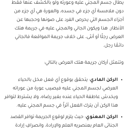
يطال جسم المجني عليه وعورته ولو بالكشف عنها فقط
دون ملامسة أي جزء في جسده، والعورة هي أي جزء من
أجزاء الجسم التي يحرص الفرد على صونها وحجبها عن
الأنظار. هذا ويكون الجاني والمجني عليه في جريمة هتك
العرض رجلًا أو أنثى، على خلاف جريمة المواقعة فالجاني
دائمًا رجل.
وتتمثل أركان جريمة هتك العرض بالتالي:
الركن المادي
: يتحقق بوقوع أي فعل مخل بالحياء
العرضي لجسم المجني عليه فيصيب عورة من عوراته
ويخدش عاطفة الحياء عنده بغير رضاه، ولا يشترط لتوافر
هذا الركن أن يترك الفعل أثراً في جسم المجني عليه.
الركن المعنوي
: حيث يلزم لوقوع الجريمة توافر القصد
الجنائي العام بعنصريه العلم والإرادة، وانصرافِ إرادة