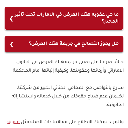
ما هي عقوبه هتك العرض في الامارات تحت تاثير
المخدر؟
عقوبة هتك العرض في الامارات تحت تاثير المخدر إذا
تناوله الجاني باختياره وعلمه، هي عقوبة الجريمة التامة،
هل يجوز التصالح في جريمة هتك العرض؟
أما إذا تناولها عمدًا بغية ارتكاب الجريمة، شددت
كلا، لا يجوز التصالح في جرائم هتك العرض حتى لو تنازل
العقوبة. وأسباب البراءة في هتك العرض ارتكاب
ختامًا تعرفنا على معنى جريمة هتك العرض في القانون
المجني عليه عن حقه في إيقاع العقوبة بحق المجرم،
الجريمة تحت تأثير مواد مخدرة تناولها رغمًا عنه أو بغير
الاماراتي وأركانها وعقوبتها، وكيفية إثباتها أمام المحكمة.
يبقى الحق العام للمجتمع على المجرم لما لهذه
علم منه، أما إذا ترتب على المخدرات نقص الإدراك
الجريمة من نتائج جرمية خاصة، تتمثل بخطورة المجرم
والإرادة وقت الجريمة، خففت العقوبة.
سارع بالتواصل مع المحامي الجنائي الخبير من شركتنا،
على المجتمع ككل واحتمال تكرار فعله على الآخرين.
لضمان عدم ضياع حقوقك من خلال خدماته واستشاراته
القانونية.
وللمزيد يمكنك الاطلاع على مقالاتنا ذات الصلة مثل
عقوبة