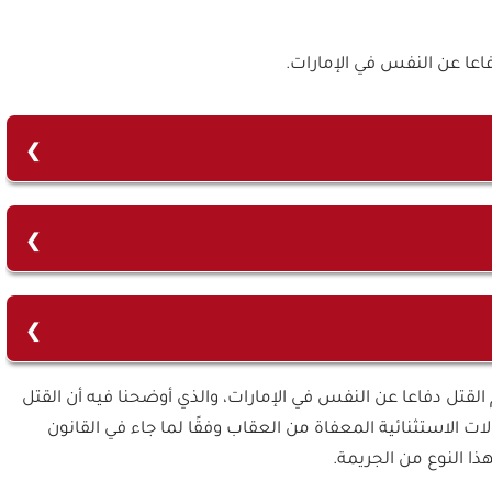
اعا عن النفس في الإمارات.
ون العقوبات الإماراتي عند توافر عدد من الشروط المعينة
نفسه أو في ماله أو في عرضه.
ليه المادة التاسعة والخمسون من قانون العقوبات الإماراتي،
 محاولة لمواقعة أنثى بالإكراه أو هتك عرض أيّ شخص بالقوة.
 معفى منها مرتكب الجرم، وذلك كونها إحدى الحالات التي أكدّ
 القتل دفاعا عن النفس في الإمارات، والذي أوضحنا فيه أن القتل
ئيًا وإعفاءه من العقاب إذا توافرت شروط حالة الدفاع عن
ت الاستثنائية المعفاة من العقاب وفقًا لما جاء في القانون
هذا النوع من الجريمة.