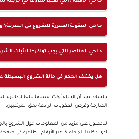
ما هي الافعال التي تعبير شروعا في جريمة لسر
إن الأفعال التي تعتبر شروعا في جريمة السرقة ف
الدخول وسرقة محتوياته لكن يتم ضبطه قبل دخول
ما هي العقوبة المقررة للشروع في السرقة؟ و
من يد شخص آخر لكنه يفشل في الإمساك بها لس
إن العقوبة المقررة للشروع في السرقة هي نصف ا
السرقة التامة.
ما هي العناصر التي يجب توافرها لاثبات الشر
العناصر التي يجب توافرها لاثبات الشروع في السر
لظروف خارجة.
هل يختلف الحكم في حالة الشروع البسيطة ع
نعم يختلف الحكم في حالة الشروع البسيطة عن 
بالختام، نجد أن الدولة أولت اهتماماً بالغاً لظاهرة
بالشروع أخف من المشددة.
الصارمة وفرض العقوبات الرادعة بحق المرتكبين.
للحصول على مزيد من المعلومات حول الشروع بالجرا
لدى مكتبنا للمحاماة، عبر الأرقام الظاهرة في صفحة