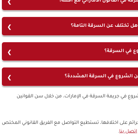
قة في القانون الاماراتي مع امثلة؟
ي القانون الإماراتي هي محاولة كسر قفل باب محل تجاري بهدف
ه أو في بدايات اقتحام المحل، أو محاولة شخص سرقة حقيبة
هل تختلف عن السرقة التامة؟
بب ما.
لعقوبة المفروضة للجريمة التامة، وهي بذلك تختلف عن عقوبة
وع في السرقة؟
قة هي نية السرقة والبدء بتنفيذ الفعل وعدم إتمام الجريمة
ن الشروع في السرقة المشددة؟
الشروع في السرقة المشددة، حيث أن عقوبة السرقة البسيطة
 الشروع في جريمة السرقة في الإمارات، من خلال سن القوانين
ئم على اختلافها، تستطيع التواصل مع الفريق القانوني المختص
اتصل بنا
.