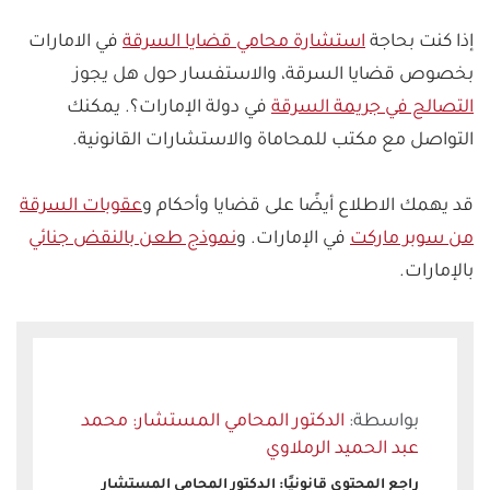
7- التعارض مع السوابق القضائية.
إذا كنت بحاجة
استشارة محامي قضايا السرقة
في الامارات
بخصوص قضايا السرقة، والاستفسار حول هل يجوز
التصالح في جريمة السرقة
في دولة الإمارات؟. يمكنك
التواصل مع مكتب للمحاماة والاستشارات القانونية.
قد يهمك الاطلاع أيضًا على قضايا وأحكام و
عقوبات السرقة
من سوبر ماركت
في الإمارات. و
نموذج طعن بالنقض جنائي
بالإمارات.
الدكتور المحامي المستشار: محمد
عبد الحميد الرملاوي
راجع المحتوى قانونيًا: الدكتور المحامي المستشار