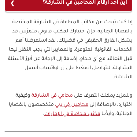
مكتبنا الذي يوفر استشارات فورية خاصة في القضايا
أين أجد أرقام المحامين في الشارقة؟
الجنائية التي تتطلب سرعة التدخل.
يمكن الوصول إلى أرقام المحامين المعتمدين عبر
إذا كنت تبحث عن مكاتب المحاماة في الشارقة المختصة
مواقع مكاتب المحاماة أو من خلال دليل وزارة العدل
بالقضايا الجنائية، فإن اختيارك لمكتب قانوني متمرّس قد
الإماراتية.
يشكل الفارق الحقيقي في قضيتك. لقد استعرضنا أهم
الخدمات القانونية المتوفرة، والمعايير التي يجب النظر إليها
قبل التعاقد مع أي محامٍ، إضافة إلى الإجابة عن أبرز الأسئلة
المتداولة. للتواصل اضغط على زر الواتساب أسفل
الشاشة.
وللمزيد يمكنك التعرف على
محامي في الشارقة
وكيفية
اختياره، بالإضافة إلى
محامين في دبي
متخصصون بالقضايا
الجنائية، وأيضًا
مكتب محاماة في الإمارات
.